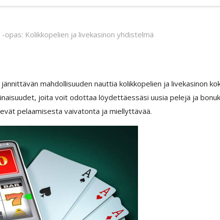
-opas: Kolikkopelien ja livekasinon yhdistelmä
a jännittävän mahdollisuuden nauttia kolikkopelien ja livekasinon
inaisuudet, joita voit odottaa löydettäessäsi uusia pelejä ja bon
evät pelaamisesta vaivatonta ja miellyttävää.