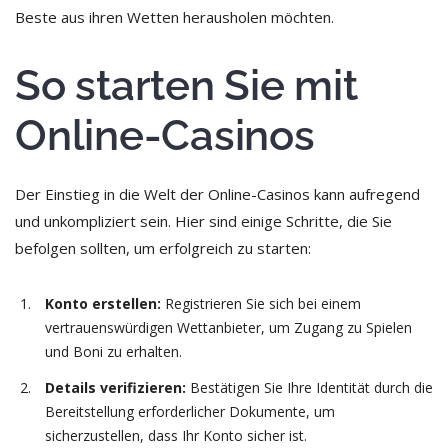
Beste aus ihren Wetten herausholen möchten.
So starten Sie mit
Online-Casinos
Der Einstieg in die Welt der Online-Casinos kann aufregend
und unkompliziert sein. Hier sind einige Schritte, die Sie
befolgen sollten, um erfolgreich zu starten:
Konto erstellen:
Registrieren Sie sich bei einem
vertrauenswürdigen Wettanbieter, um Zugang zu Spielen
und Boni zu erhalten.
Details verifizieren:
Bestätigen Sie Ihre Identität durch die
Bereitstellung erforderlicher Dokumente, um
sicherzustellen, dass Ihr Konto sicher ist.