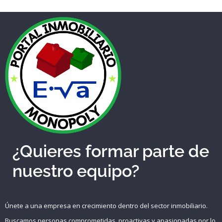
¿Quieres formar parte de
nuestro equipo?
Únete a una empresa en crecimiento dentro del sector inmobiliario.
Buscamos personas comprometidas, proactivas y apasionadas por lo