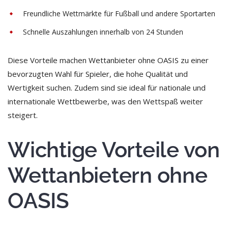
Freundliche Wettmärkte für Fußball und andere Sportarten
Schnelle Auszahlungen innerhalb von 24 Stunden
Diese Vorteile machen Wettanbieter ohne OASIS zu einer
bevorzugten Wahl für Spieler, die hohe Qualität und
Wertigkeit suchen. Zudem sind sie ideal für nationale und
internationale Wettbewerbe, was den Wettspaß weiter
steigert.
Wichtige Vorteile von
Wettanbietern ohne
OASIS