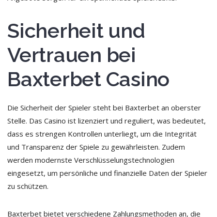
Sicherheit und
Vertrauen bei
Baxterbet Casino
Die Sicherheit der Spieler steht bei Baxterbet an oberster
Stelle. Das Casino ist lizenziert und reguliert, was bedeutet,
dass es strengen Kontrollen unterliegt, um die Integrität
und Transparenz der Spiele zu gewährleisten. Zudem
werden modernste Verschlüsselungstechnologien
eingesetzt, um persönliche und finanzielle Daten der Spieler
zu schützen.
Baxterbet bietet verschiedene Zahlungsmethoden an, die