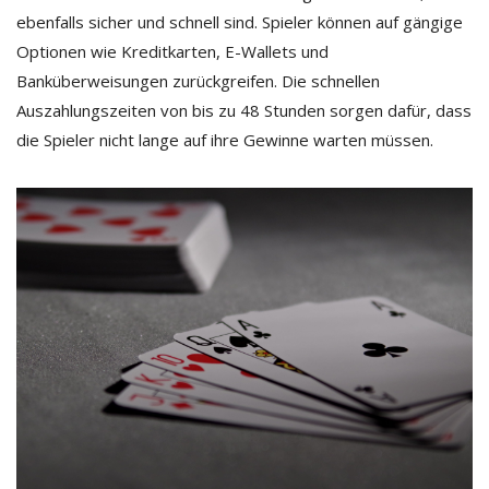
ebenfalls sicher und schnell sind. Spieler können auf gängige
Optionen wie Kreditkarten, E-Wallets und
Banküberweisungen zurückgreifen. Die schnellen
Auszahlungszeiten von bis zu 48 Stunden sorgen dafür, dass
die Spieler nicht lange auf ihre Gewinne warten müssen.