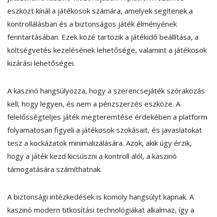
eszközt kínál a játékosok számára, amelyek segítenek a
kontrollálásban és a biztonságos játék élményének
fenntartásában. Ezek közé tartozik a játékidő beállítása, a
költségvetés kezelésének lehetősége, valamint a játékosok
kizárási lehetőségei.
A kaszinó hangsúlyozza, hogy a szerencsejáték szórakozás
kell, hogy legyen, és nem a pénzszerzés eszköze. A
felelősségteljes játék megteremtése érdekében a platform
folyamatosan figyeli a játékosok szokásait, és javaslatokat
tesz a kockázatok minimalizálására. Azok, akik úgy érzik,
hogy a játék kezd kicsúszni a kontroll alól, a kaszinó
támogatására számíthatnak.
A biztonsági intézkedések is komoly hangsúlyt kapnak. A
kaszinó modern titkosítási technológiákat alkalmaz, így a