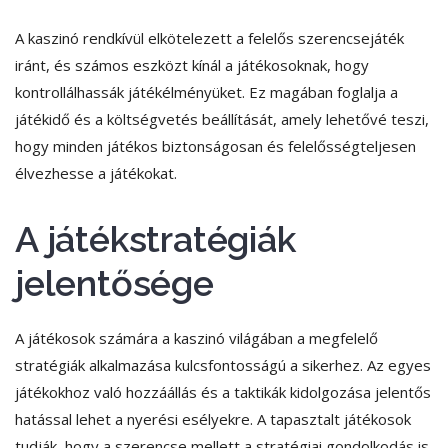
A kaszinó rendkívül elkötelezett a felelős szerencsejáték
iránt, és számos eszközt kínál a játékosoknak, hogy
kontrollálhassák játékélményüket. Ez magában foglalja a
játékidő és a költségvetés beállítását, amely lehetővé teszi,
hogy minden játékos biztonságosan és felelősségteljesen
élvezhesse a játékokat.
A játékstratégiák
jelentősége
A játékosok számára a kaszinó világában a megfelelő
stratégiák alkalmazása kulcsfontosságú a sikerhez. Az egyes
játékokhoz való hozzáállás és a taktikák kidolgozása jelentős
hatással lehet a nyerési esélyekre. A tapasztalt játékosok
tudják, hogy a szerencse mellett a stratégiai gondolkodás is