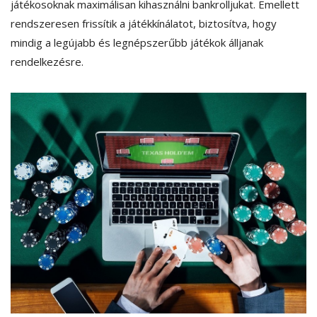
játékosoknak maximálisan kihasználni bankrolljukat. Emellett
rendszeresen frissítik a játékkínálatot, biztosítva, hogy
mindig a legújabb és legnépszerűbb játékok álljanak
rendelkezésre.