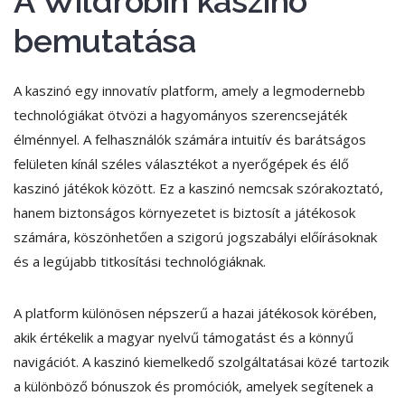
A Wildrobin kaszinó
bemutatása
Recuérdame
A kaszinó egy innovatív platform, amely a legmodernebb
INICIAR SESIÓN
technológiákat ötvözi a hagyományos szerencsejáték
élménnyel. A felhasználók számára intuitív és barátságos
Registro
felületen kínál széles választékot a nyerőgépek és élő
kaszinó játékok között. Ez a kaszinó nemcsak szórakoztató,
hanem biztonságos környezetet is biztosít a játékosok
{{settings.title}}
számára, köszönhetően a szigorú jogszabályi előírásoknak
és a legújabb titkosítási technológiáknak.
A platform különösen népszerű a hazai játékosok körében,
akik értékelik a magyar nyelvű támogatást és a könnyű
navigációt. A kaszinó kiemelkedő szolgáltatásai közé tartozik
a különböző bónuszok és promóciók, amelyek segítenek a